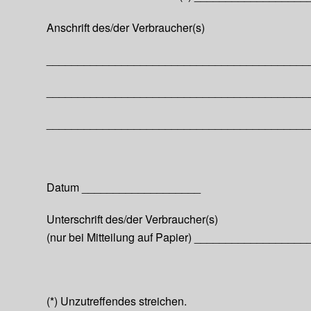
Anschrift des/der Verbraucher(s)
__________________________________________
__________________________________________
__________________________________________
Datum ___________________
Unterschrift des/der Verbraucher(s)
(nur bei Mitteilung auf Papier) _________________
(*) Unzutreffendes streichen.