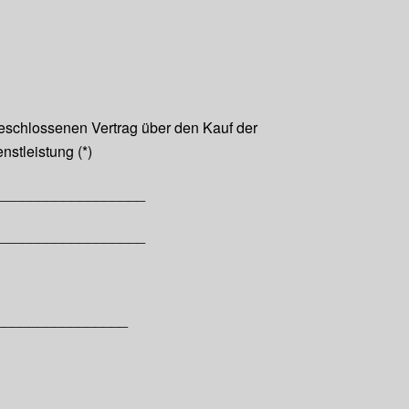
abgeschlossenen Vertrag über den Kauf der
nstleistung (*)
__________________
__________________
) _________________
__________________