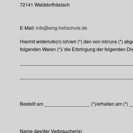
72141 Walddorfhäslach
E-Mail:
info@smg-helischule.de
Hiermit widerrufe(n) ich/wir (*) den von mir/uns (*) 
folgenden Waren (*)/ die Erbringung der folgenden Die
__________________________________________
__________________________________________
Bestellt am _________________ (*)/erhalten am (*
Name des/der Verbraucher(s) _________________