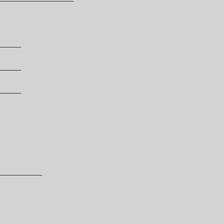
_____
_____
_____
___________