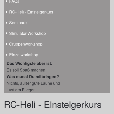
FAQs
RC-Heli - Einsteigerkurs
Seminare
Simulator-Workshop
Gruppenworkshop
Einzelworkshop
Das Wichtigste aber ist:
Es soll Spaß machen
Was musst Du mitbringen?
Nichts, außer gute Laune und
Lust am Fliegen
RC-Heli - Einsteigerkurs