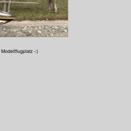
odellflugplatz -:)